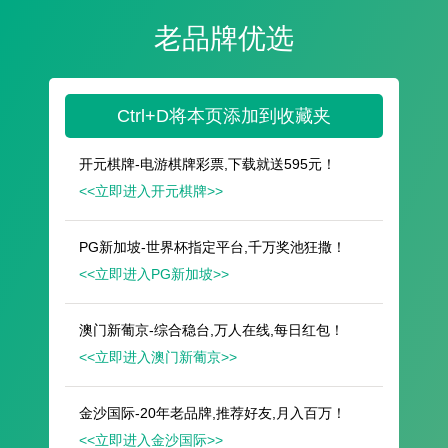
遥想公瑾当年，小乔初嫁了，雄姿英发。
羽扇纶巾，谈笑间，樯橹灰飞烟灭。
故国神游，多情应笑我，早生华发。
人生如梦，一尊还酹江月。